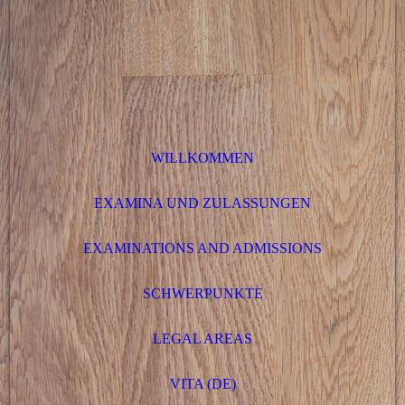
WILLKOMMEN
EXAMINA UND ZULASSUNGEN
EXAMINATIONS AND ADMISSIONS
SCHWERPUNKTE
LEGAL AREAS
VITA (DE)