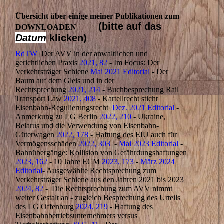
Übersicht über einige meiner Publikationen zum
(bitte auf das
DOWNLOADEN
Datum
klicken)
RdTW
Der AVV in der anwaltlichen und
gerichtlichen Praxis
2021, 82
- Im Focus: Der
Verkehrsträger Schiene
Mai 2021 Editorial
- Der
Baum auf dem Gleis und in der
Rechtsprechung
2021, 214
- Buchbesprechung Rail
Transport Law
2021, 408
- Kartellrecht sticht
Eisenbahn-Regulierungsrecht
Dez. 2021 Editorial
-
Anmerkung zu LG Berlin
2022, 210
- Ukraine,
Belarus und die Verwendung von Eisenbahn-
Güterwagen
2022, 178
- Haftung des EIU auch für
Vermögensschäden
2022, 303
-
Mai 2023 Editorial
-
Bahnübergänge: Kollision von Gefährdungshaftungen
2023, 162
- 10 Jahre ECM
2023, 173
-
März 2024
Editorial
- Ausgewählte Rechtsprechung zum
Verkehrsträger Schiene aus den Jahren 2021 bis 2023
2024, 82
- Die Rechtsprechung zum AVV nimmt
weiter Gestalt an - zugleich Besprechung des Urteils
des LG Offenburg
2024, 219
- Haftung des
Eisenbahnbetriebsunternehmers versus