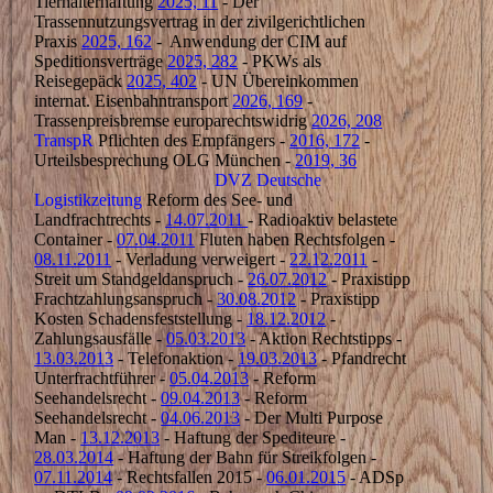
Tierhalterhaftung
2025, 11
- Der
Trassennutzungsvertrag in der zivilgerichtlichen
Praxis
2025, 162
- Anwendung der CIM auf
Speditionsverträge
2025, 282
- PKWs als
Reisegepäck
2025, 402
- UN Übereinkommen
internat. Eisenbahntransport
2026, 169
-
Trassenpreisbremse europarechtswidrig
2026, 208
TranspR
Pflichten des Empfängers -
2016, 172
-
Urteilsbesprechung OLG München -
2019, 36
DVZ Deutsche
Logistikzeitung
Reform des See- und
Landfrachtrechts -
14.07.2011
- Radioaktiv belastete
Container -
07.04.2011
Fluten haben Rechtsfolgen -
08.11.2011
- Verladung verweigert -
22.12.2011
-
Streit um Standgeldanspruch -
26.07.2012
- Praxistipp
Frachtzahlungsanspruch -
30.08.2012
- Praxistipp
Kosten Schadensfeststellung -
18.12.2012
-
Zahlungsausfälle -
05.03.2013
- Aktion Rechtstipps -
13.03.2013
- Telefonaktion -
19.03.2013
- Pfandrecht
Unterfrachtführer -
05.04.2013
- Reform
Seehandelsrecht -
09.04.2013
- Reform
Seehandelsrecht -
04.06.2013
- Der Multi Purpose
Man -
13.12.2013
- Haftung der Spediteure -
28.03.2014
- Haftung der Bahn für Streikfolgen -
07.11.2014
- Rechtsfallen 2015 -
06.01.2015
- ADSp