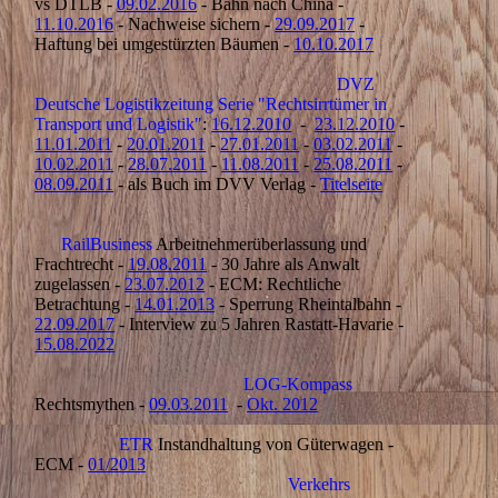
vs DTLB -
09.02.2016
- Bahn nach China -
11.10.2016
- Nachweise sichern -
29.09.2017
-
Haftung bei umgestürzten Bäumen -
10.10.2017
DVZ
Deutsche Logistikzeitung Serie "Rechtsirrtümer in
Transport und Logistik"
:
16.12.2010
-
23.12.2010
-
11.01.2011
-
20.01.2011
-
27.01.2011
-
03.02.2011
-
10.02.2011
-
28.07.2011
-
11.08.2011
-
25.08.2011
-
08.09.2011
- als Buch im DVV Verlag -
Titelseite
RailBusiness
Arbeitnehmerüberlassung und
Frachtrecht -
19.08.2011
- 30 Jahre als Anwalt
zugelassen -
23.07.2012
- ECM: Rechtliche
Betrachtung -
14.01.2013
- Sperrung Rheintalbahn -
22.09.2017
- Interview zu 5 Jahren Rastatt-Havarie -
15.08.2022
LOG-Kompass
Rechtsmythen -
09.03.2011
-
Okt. 2012
ETR
Instandhaltung von Güterwagen -
ECM -
01/2013
Verkehrs