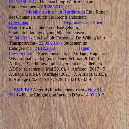
RUNDSCHAU
Untersuchung Wartezeiten an
Entladerampen -
VR 28/2012
Mobilitätswirtschaft Nordhessen
Eine Reise
des Containers durch die Rechtslandschaft -
Download
Regionales aus Rhein-
Main
Unwirksamkeit von Bußgeldern;
Straßenreinigungssatzung Niedernhausen -
29.04.2010
- Hochschule Fresenius: Dr. Wilting lehrt
Transportrecht -
22.09.2010
- Studenten im
Landgericht -
24.12.2012
Hagen
Law School
Speditionsrecht, 2. Auflage, Hagener
Wissenschaftsverlag (erschienen Februar 2014); 3.
Auflage "Speditions- und Lagerrecht einschließlich
ADSp" (erschienen Mai 2016), 4. Auflage (2017), 5.
Auflage (2019), 6. Auflage (2021), 7. Auflage (2023),
8. Auflage (2025) ISBN: 978-3-7321-0832-9
BME/BIP
Ärgernis Frachtnebenkosten -
Nov./Dez.
2014
- Keine Einigung auf neue ADSp -
14.09.2015