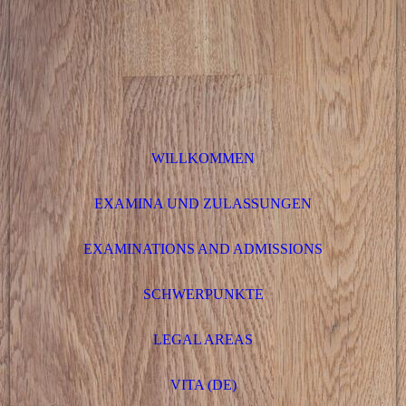
WILLKOMMEN
EXAMINA UND ZULASSUNGEN
EXAMINATIONS AND ADMISSIONS
SCHWERPUNKTE
LEGAL AREAS
VITA (DE)